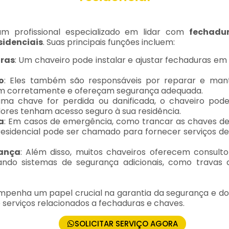
um profissional especializado em lidar com
fechadu
sidenciais
. Suas principais funções incluem:
uras
: Um chaveiro pode instalar e ajustar fechaduras em 
o
: Eles também são responsáveis por reparar e mant
em corretamente e ofereçam segurança adequada.
uma chave for perdida ou danificada, o chaveiro pode 
ores tenham acesso seguro à sua residência.
a
: Em casos de emergência, como trancar as chaves de
residencial pode ser chamado para fornecer serviços d
rança
: Além disso, muitos chaveiros oferecem consulto
ndo sistemas de segurança adicionais, como travas 
mpenha um papel crucial na garantia da segurança e do 
serviços relacionados a fechaduras e chaves.
SOLICITAR SERVIÇO AGORA