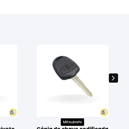
Mitsubishi
nivete
Cópia de chave codificada