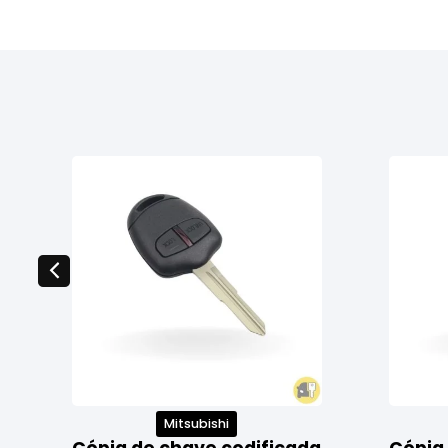
Mitsubishi
Cópia de chave codificada
Cópia