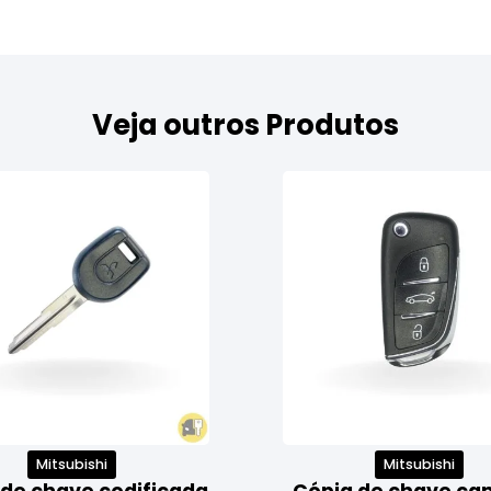
Veja outros Produtos
Mitsubishi
Mitsubishi
 de chave codificada
Cópia de chave ca