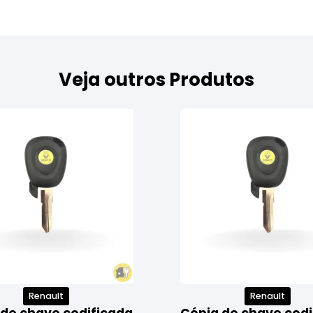
Veja outros Produtos
Renault
Renault
 de chave codificada
Cópia de chave codi