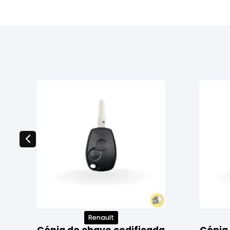
Renault
a
Cópia de chave codificada
Cópia