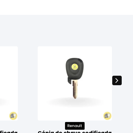
Renault
ficada
Cópia de chave codificada